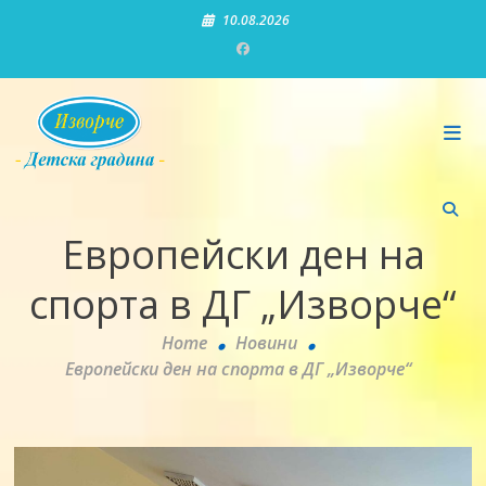
Skip
10.08.2026
to
content
Детска градина "Изворче"
Европейски ден на
спорта в ДГ „Изворче“
Home
Новини
Европейски ден на спорта в ДГ „Изворче“