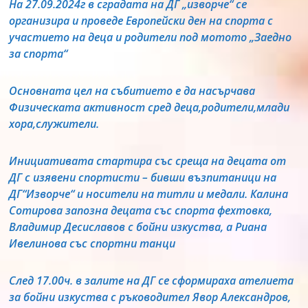
На 27.09.2024г в сградата на ДГ „изворче“ се
организира и проведе Европейски ден на спорта с
участието на деца и родители под мотото „Заедно
за спорта“
Основната цел на събитието е да насърчава
Физическата активност сред деца,родители,млади
хора,служители.
Инициативата стартира със среща на децата от
ДГ с изявени спортисти – бивши възпитаници на
ДГ“Изворче“ и носители на титли и медали. Калина
Сотирова запозна децата със спорта фехтовка,
Владимир Десиславов с бойни изкуства, а Риана
Ивелинова със спортни танци
След 17.00ч. в залите на ДГ се сформираха ателиета
за бойни изкуства с ръководител Явор Александров,