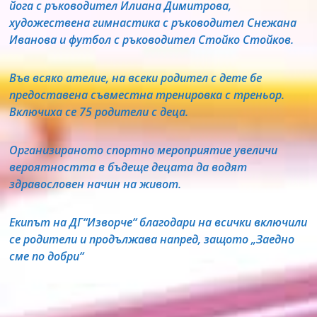
йога с ръководител Илиана Димитрова,
художествена гимнастика с ръководител Снежана
Иванова и футбол с ръководител Стойко Стойков.
Във всяко ателие, на всеки родител с дете бе
предоставена съвместна тренировка с треньор.
Включиха се 75 родители с деца.
Организираното спортно мероприятие увеличи
вероятността в бъдеще децата да водят
здравословен начин на живот.
Екипът на ДГ“Изворче“ благодари на всички включили
се родители и продължава напред, защото „Заедно
сме по добри“