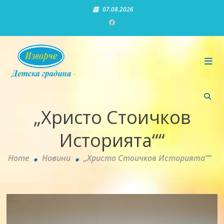
Skip
07.08.2026
to
content
Детска градина "Изворче"
„Христо Стоичков
Историята““
Home
Новини
„Христо Стоичков Историята““