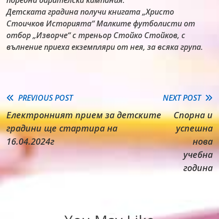
поредна дарителска кампания.
Детската градина получи книгата „Христо
Стоичков Историята“ Малките футболисти от
отбор „Изворче“ с треньор Стойко Стойков, с
вълнение приеха екземпляри от нея, за всяка група.
Read
PREVIOUS POST
NEXT POST
Електронният прием за детските
Спорна и
more
градини ще стартира на
успешна
articles
16.04.2024г
нова
учебна
година