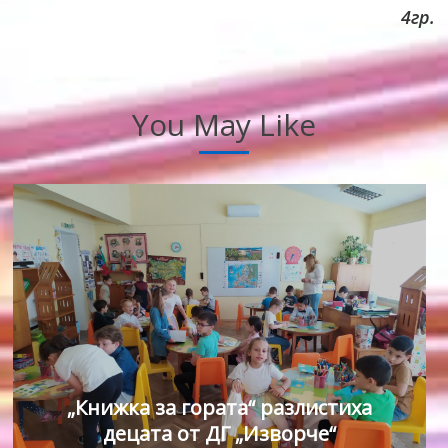
4гр.
You May Like
„Книжка за гората“ разлистиха
децата от ДГ „Изворче“