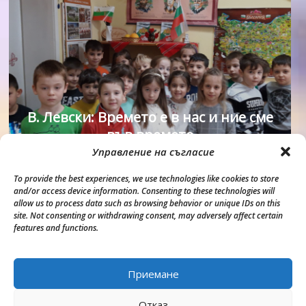
В. Левски: Времето е в нас и ние сме
във времето
Управление на съгласие
To provide the best experiences, we use technologies like cookies to store
and/or access device information. Consenting to these technologies will
allow us to process data such as browsing behavior or unique IDs on this
site. Not consenting or withdrawing consent, may adversely affect certain
features and functions.
Приемане
copyright 2020. All Rights Reserved.
Proudly powered by
WordPress
|
Theme: Matina by
Mystery Themes
.
Отказ