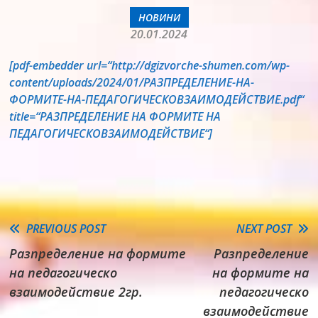
НОВИНИ
20.01.2024
[pdf-embedder url=“http://dgizvorche-shumen.com/wp-
content/uploads/2024/01/РАЗПРЕДЕЛЕНИЕ-НА-
ФОРМИТЕ-НА-ПЕДАГОГИЧЕСКОВЗАИМОДЕЙСТВИЕ.pdf“
title=“РАЗПРЕДЕЛЕНИЕ НА ФОРМИТЕ НА
ПЕДАГОГИЧЕСКОВЗАИМОДЕЙСТВИЕ“]
Read
PREVIOUS POST
NEXT POST
Разпределение на формите
Разпределение
more
на педагогическо
на формите на
articles
взаимодействие 2гр.
педагогическо
взаимодействие