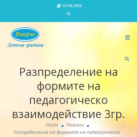
Skip
07.08.2026
to
content
Детска градина "Изворче"
Разпределение на
формите на
педагогическо
взаимодействие 3гр.
Home
Новини
Разпределение на формите на педагогическо