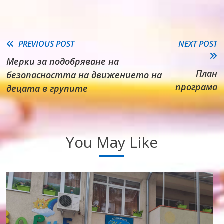
Read
PREVIOUS POST
NEXT POST
Мерки за подобряване на
more
План
безопасността на движението на
articles
програма
децата в групите
You May Like