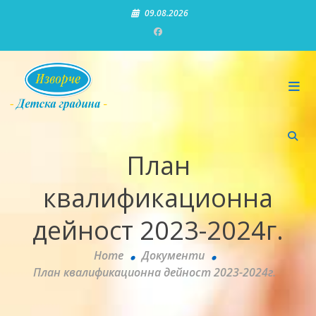
Skip
09.08.2026
to
content
Детска градина "Изворче"
План
квалификационна
дейност 2023-2024г.
Home
Документи
План квалификационна дейност 2023-2024г.