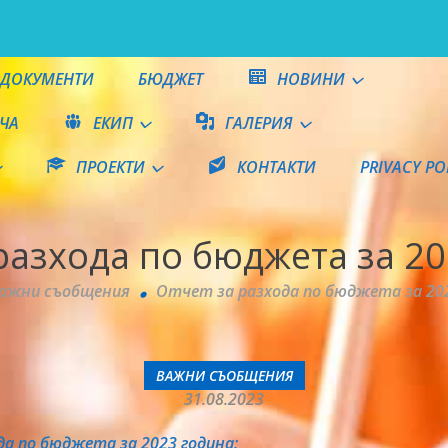
ДОКУМЕНТИ
БЮДЖЕТ
НОВИНИ
ЧА
ЕКИП
ГАЛЕРИЯ
ПРОЕКТИ
КОНТАКТИ
PRIVACY PO
е"
разхода по бюджета за 2
ажни съобщения
Отчет за разхода по бюджета за 20
ВАЖНИ СЪОБЩЕНИЯ
31.08.2023
да по бюджета за 2023 година: