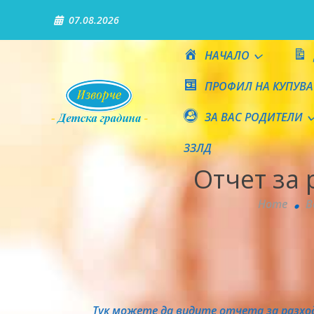
Skip
07.08.2026
to
content
НАЧАЛО
ПРОФИЛ НА КУПУВА
ЗА ВАС РОДИТЕЛИ
Детска градина "Изворч
ЗЗЛД
Отчет за 
Home
В
Тук можете да видите отчета за разхо