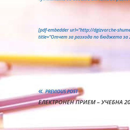
[pdf-embedder url=“http://dgizvorche-sh
title=“Отчет за разхода по бюджета за 
Read
PREVIOUS POST
ЕЛЕКТРОНЕН ПРИЕМ – УЧЕБНА 202
more
articles