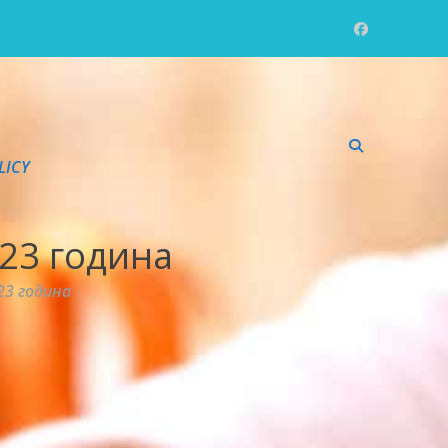
LICY
023 година
23 година