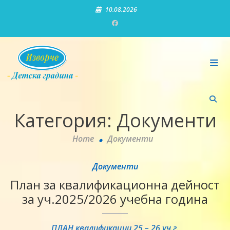
Skip
10.08.2026
to
content
Детска градина "Изворче"
Категория:
Документи
Home
Документи
Документи
План за квалификационна дейност
за уч.2025/2026 учебна година
ПЛАН квалификации 25 – 26 уч.г.