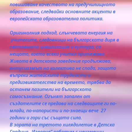
повишаване качеството на предучилищното
образование, следвайки основните акценти в
европейската образователна политика.
Оригиналния подход, слънчевата енергия на
учителите, следовници на българската диря в
световната цивилизация и култура, са
нещото, което всеки учител притежава.
Живота в детското заведение продължава,
ентусиазмът на колектива не спада, защото
въпреки житейските трудности и
предизвикателства на времето, трябва да
останем пазители на българското
самосъзнание. Огънят запален от
създателите се предава на следващите ги по-
млади, по-напористи и по-знаещи вече 27
години и гори със същата сила.
В зората на третото хилядолетие в Детска
Градина „Изворче“ работим с неизменни