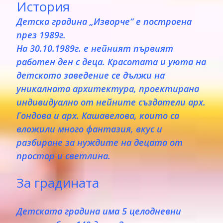
История
Детска градина „Изворче“ е построена
през 1989г.
На 30.10.1989г. е нейният първият
работен ден с деца. Красотата и уюта на
детското заведение се дължи на
уникалната архитектура, проектирана
индивидуално от нейните създатели арх.
Гондова и арх. Кашавелова, които са
вложили много фантазия, вкус и
разбиране за нуждите на децата от
простор и светлина.
За градината
Детската градина има 5 целодневни