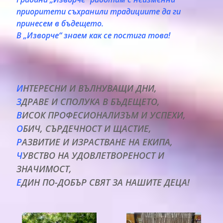
приоритети съхранили традициите да ги
принесем в бъдещето.
В „Изворче“ знаем как се постига това!
И
НТЕРЕСНИ И ВЪЛНУВАЩИ ДНИ,
З
ДРАВЕ И СПОЛУКА В БЪДЕЩЕТО,
В
ИСОК ПРОФЕСИОНАЛИЗЪМ И УСПЕХИ,
О
БИЧ, СЪРДЕЧНОСТ И ЩАСТИЕ,
Р
АЗВИТИЕ И ИЗРАСТВАНЕ НА ЕКИПА,
Ч
УВСТВО НА УДОВЛЕТВОРЕНОСТ И
ЗНАЧИМОСТ,
Е
ДИН ПО-ДОБЪР СВЯТ ЗА НАШИТЕ ДЕЦА!