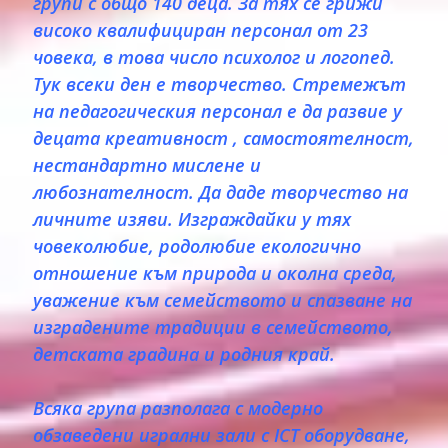
групи с общо 140 деца. За тях се грижи
високо квалифициран персонал от 23
човека, в това число психолог и логопед.
Тук всеки ден е творчество. Стремежът
на педагогическия персонал е да развие у
децата креативност , самостоятелност,
нестандартно мислене и
любознателност. Да даде творчество на
личните изяви. Изграждайки у тях
човеколюбие, родолюбие екологично
отношение към природа и околна среда,
уважение към семейството и спазване на
изградените традиции в семейството,
детската градина и родния край.
Всяка група разполага с модерно
обзаведени игрални зали с ICT оборудване,