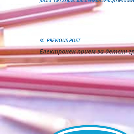
fbclid=IwY2xjawISuudleHRuA2FlbQIxMAAB
Read
PREVIOUS POST
Електронен прием за детски гр
more
articles