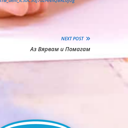
ypATw_aem_lc5bC5GJ7bzHNhQBRL0fUg
NEXT POST
Аз Вярвам и Помагам