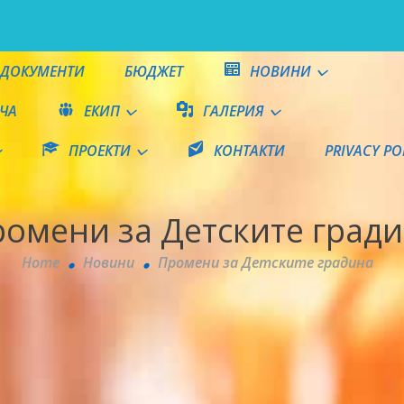
ДОКУМЕНТИ
БЮДЖЕТ
НОВИНИ
ЧА
ЕКИП
ГАЛЕРИЯ
ПРОЕКТИ
КОНТАКТИ
PRIVACY PO
е"
омени за Детските град
Home
Новини
Промени за Детските градина