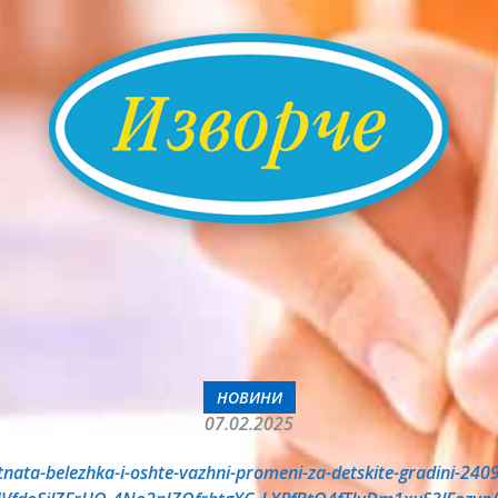
НОВИНИ
07.02.2025
tnata-belezhka-i-oshte-vazhni-promeni-za-detskite-gradini-240