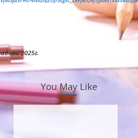
HVfdoSjlZErHO-4No2nJZOfrbtgXC_LXPfBtQ4fTJyDm1xuS3lEoz
адини 2025г.
You May Like