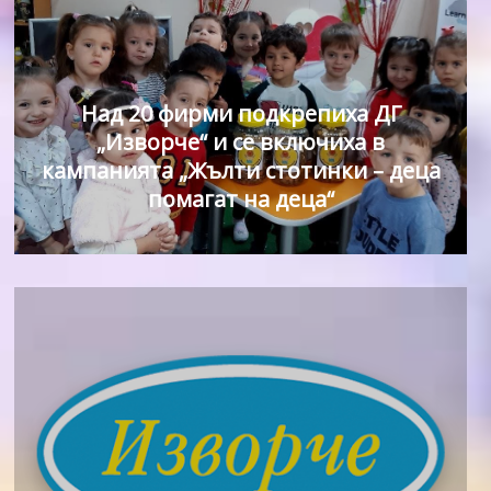
Над 20 фирми подкрепиха ДГ
„Изворче“ и се включиха в
кампанията „Жълти стотинки – деца
помагат на деца“