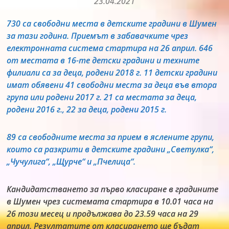
23.04.2021
730 са свободни места в детските градини в Шумен
за тази година. Приемът в забавачките чрез
електронната система стартира на 26 април. 646
от местата в 16-те детски градини и техните
филиали са за деца, родени 2018 г. 11 детски градини
имат обявени 41 свободни места за деца във втора
група или родени 2017 г. 21 са местата за деца,
родени 2016 г., 22 за деца, родени 2015 г.
89 са свободните места за прием в яслените групи,
които са разкрити в детските градини „Светулка“,
„Чучулига“, „Щурче“ и „Пчелица“.
Кандидатстването за първо класиране в градините
в Шумен чрез системата стартира в 10.01 часа на
26 този месец и продължава до 23.59 часа на 29
април. Резултатите от класирането ще бъдат