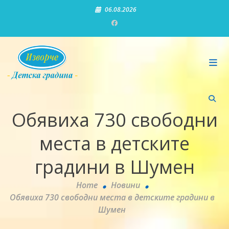
Skip
06.08.2026
to
content
Детска градина "Изворче"
Обявиха 730 свободни
места в детските
градини в Шумен
Home
Новини
Обявиха 730 свободни места в детските градини в
Шумен