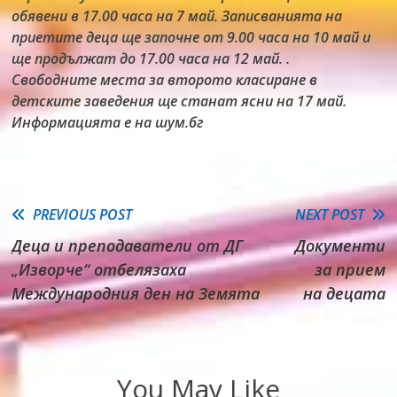
обявени в 17.00 часа на 7 май. Записванията на
приетите деца ще започне от 9.00 часа на 10 май и
ще продължат до 17.00 часа на 12 май. .
Свободните места за второто класиране в
детските заведения ще станат ясни на 17 май.
Информацията е на шум.бг
Read
PREVIOUS POST
NEXT POST
Деца и преподаватели от ДГ
Документи
more
„Изворче“ отбелязаха
за прием
articles
Международния ден на Земята
на децата
You May Like