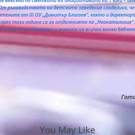
ше внесена по сметката на инициативата на 1 юни –
 От ръководството на детското заведение споделиха, ч
телите от III ОУ „Димитър Благоев“, както и директор
през тази година са за отделението по „Неонатология“
о е важна за здравето и живота на всички малки бебчет
Гото
You May Like