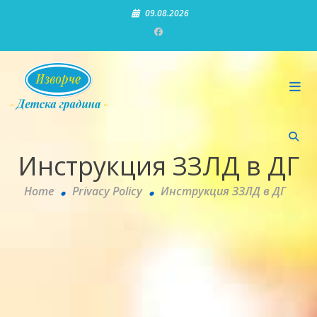
Skip
09.08.2026
to
content
Детска градина "Изворче"
Инструкция ЗЗЛД в ДГ
Home
Privacy Policy
Инструкция ЗЗЛД в ДГ