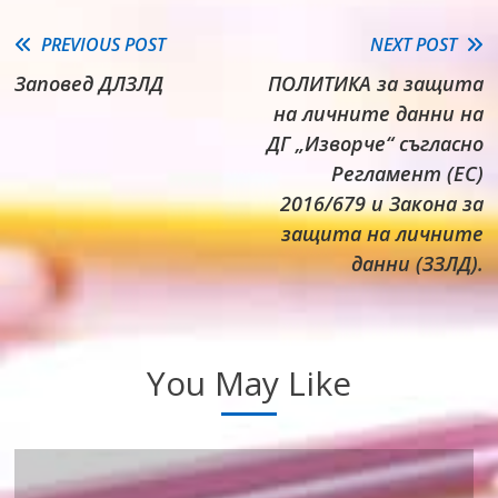
Read
PREVIOUS POST
NEXT POST
Заповед ДЛЗЛД
ПОЛИТИКА за защита
more
на личните данни на
articles
ДГ „Изворче“ съгласно
Регламент (ЕС)
2016/679 и Закона за
защита на личните
данни (ЗЗЛД).
You May Like