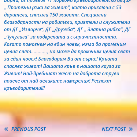
Варна, се проведе 17 поредна кръводарителска акция
„ Протегни ръка за живот“, която приключи с 53
дарители, спасили 150 живота. Специални
благодарности на родители, приятели и служители
от ДГ „Изворче“, ДГ „Дружба“, ДГ „ Златна рибка“, ДГ
„Чучулига“ за подкрепата и съпричастността.
Когато помогнем на един човек, няма да променим
целия свят…………, но може да променим целия свят
за един човек! Благодарим Ви от сърце! Кръвта
спасява живот! Вашата кръв е нашата кауза за
Живот! Най-дребният жест на доброта струва
повече от най-великите намерения! Респект
кръводарители!!!
Read
PREVIOUS POST
NEXT POST