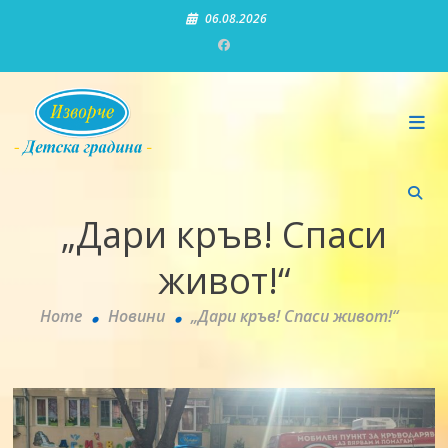
Skip
06.08.2026
to
content
Детска градина "Изворче"
„Дари кръв! Спаси
живот!“
Home
Новини
„Дари кръв! Спаси живот!“