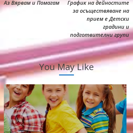
Аз Вярвам и Помагам
График на дейностите
more
за осъществяване на
articles
прием е Детски
градини и
подготвителни групи
You May Like